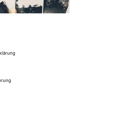
klärung
hrung