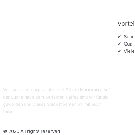
Vortei
✔ Schne
✔ Quali
✔ Viele
Wir sind ein junges Label mit Sitz in
Hamburg.
Auf
der Suche nach dem perfekten Kaffee sind wir fündig
geworden und dieses Glück möchten wir mit euch
teilen.
© 2020 All rights reserved​